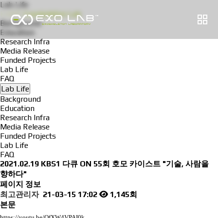
Lab Life
K
A
I
S
T
E
x
o
s
k
e
l
e
t
o
n
L
a
b
Background
Education
Research Infra
Media Release
Funded Projects
Lab Life
FAQ
Lab Life
Background
Education
Research Infra
Media Release
Funded Projects
Lab Life
FAQ
2021.02.19 KBS1 다큐 ON 55회 호모 카이스트 "기술, 사람을
향하다"
페이지 정보
최고관리자
21-03-15 17:02
1,145회
본문
https://youtu.be/QfXW4VPAI0k